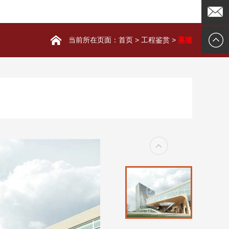
755-
在线客
216315
服
企业邮
当前所在页面：
首页
>
工程鉴赏
>
幕墙
箱