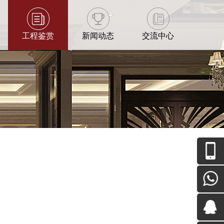
工程鉴赏
新闻动态
交流中心
关注我
们
+86-